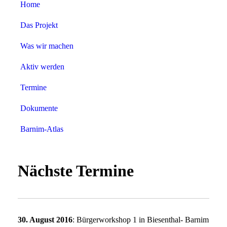
BARnim im Wandel
Home
Anpass.BAR
Das Projekt
Was wir machen
Aktiv werden
Termine
Dokumente
Barnim-Atlas
Nächste Termine
30. August 2016
: Bürgerworkshop 1 in Biesenthal- Barnim