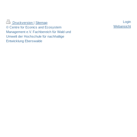
Login
Druckversion
|
Sitemap
Webansicht
© Centre for Econics and Ecosystem
Management e.V. Fachbereich für Wald und
Umwelt der Hochschule für nachhaltige
Entwicklung Eberswalde