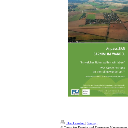
Druckversion
|
Sitemap
© Centre for Econics and Ecosystem Management 