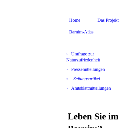
BARnim im Wa
Home
Das Projekt
Anpass.BAR
Barnim-Atlas
Umfrage zur
Naturzufriedenheit
Pressemitteilungen
Zeitungsartikel
Amtsblattmitteilungen
Leben Sie im