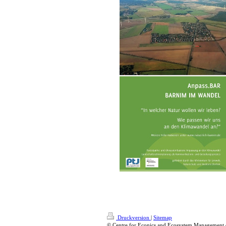
Druckversion
|
Sitemap
© Centre for Econics and Ecosystem Management 