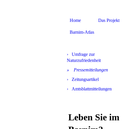
BARnim im Wa
Home
Das Projekt
Anpass.BAR
Barnim-Atlas
Umfrage zur
Naturzufriedenheit
Pressemitteilungen
Zeitungsartikel
Amtsblattmitteilungen
Leben Sie im