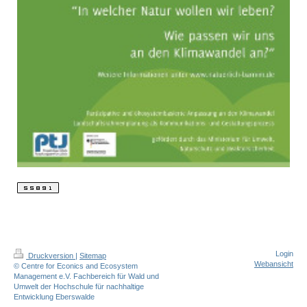
Login
Druckversion
|
Sitemap
Webansicht
© Centre for Econics and Ecosystem
Management e.V. Fachbereich für Wald und
Umwelt der Hochschule für nachhaltige
Entwicklung Eberswalde