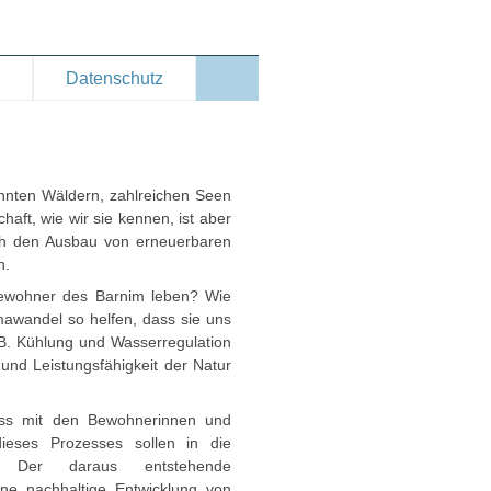
Datenschutz
hnten Wäldern, zahlreichen Seen
haft, wie wir sie kennen, ist aber
ch den Ausbau von erneuerbaren
n.
Bewohner des Barnim leben? Wie
mawandel so helfen, dass sie uns
 z.B. Kühlung und Wasserregulation
und Leistungsfähigkeit der Natur
ess mit den Bewohnerinnen und
eses Prozesses sollen in die
n. Der daraus entstehende
ne nachhaltige Entwicklung von