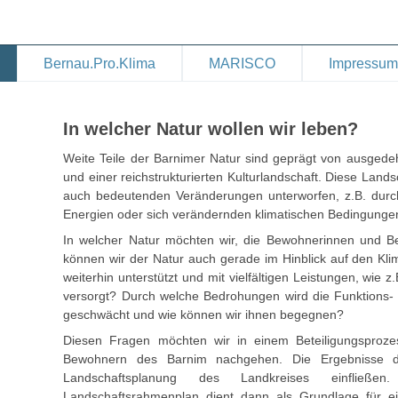
Bernau.Pro.Klima
MARISCO
Impressum
In welcher Natur wollen wir leben?
Weite Teile der Barnimer Natur sind geprägt von ausgede
und einer reichstrukturierten Kulturlandschaft. Diese Landsc
auch bedeutenden Veränderungen unterworfen, z.B. dur
Energien oder sich verändernden klimatischen Bedingunge
In welcher Natur möchten wir, die Bewohnerinnen und 
können wir der Natur auch gerade im Hinblick auf den Kli
weiterhin unterstützt und mit vielfältigen Leistungen, wie
versorgt? Durch welche Bedrohungen wird die Funktions- 
geschwächt und wie können wir ihnen begegnen?
Diesen Fragen möchten wir in einem Beteiligungsproz
Bewohnern des Barnim nachgehen. Die Ergebnisse di
Landschaftsplanung des Landkreises einfließe
Landschaftsrahmenplan dient dann als Grundlage für ei