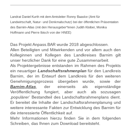
Landrat Daniel Kurth mit dem Amtsleiter Ronny Baaske (Amt für
Landwirtschaft, Natur- und Denkmalschutz) bei der öffentlichen Präsentation
des Barnim-Atlas (mit den Herausgeber*innen Judith Kloiber, Monika
Hoffmann und Pierre Ibisch von der HNEE)
Das Projekt Anpass.BAR wurde 2018 abgeschlossen.
Allen Beteiligten und Mitwirkenden und vor allem auch den
Kolleginnen und Kollegen des Landkreises Barnim gilt
unser herzlicher Dank für eine gute Zusammenarbeit.
Als Projektergebnisse entstanden im Rahmen des Projekts
ein neuartiger
Landschaftsrahmenplan
für den Landkreis
Barnim, der im Entwurf dem Landkreis für den weiteren
Genehmigungsprozess übergeben wurde, sowie der
Barnim-Atlas
, der einerseits als eigenständige
Veröffentlichung fungiert, aber auch als sozusagen
‚populärer‘ Bestandteil des Landschaftsrahmenplans dient.
Er bereitet die Inhalte der Landschaftsrahmenplanung und
weitere interessante Fakten zur Entwicklung des Barnim für
die interessierte Öffentlichkeit auf.
Mehr Informationen hierzu finden Sie in dem folgenden
Schreiben, das Ihnen zum Download bereitsteht.